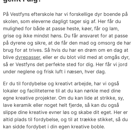
På Vestfyns efterskole har vi forskellige dyr boende på
skolen, som eleverne dagligt tager sig af. Her får du
mulighed for både at passe heste, køer, får og lam,
grise og ikke mindst høns. Du får ansvaret for at passe
på dyrene og sikre, at de får den mad og omsorg de har
brug for at trives. Så hvis du har en drøm om en dag at
blive
dyrepasser
, eller er du blot vild med at omgås dyr,
så er Vestfyns det perfekte sted for dig. Her får vi jord
under neglene og frisk luft i næsen, hver dag.
Er du til fordybelse og kreativt arbejde, har vi også
lokaler og faciliteterne til at du kan nørkle med dine
egne kreative projekter. Om du kan lide at strikke, sy,
lave keramik eller noget helt fjerde, så kan du også
slippe dine kreative evner løs og skabe dit eget. Her er
altid plads til fordybelse, og til at trække stikket, så du
kan sidde fordybet i din egen kreative boble.