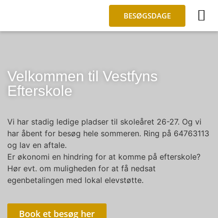
BESØGSDAGE
OM S
LIVET P
BLIV EL
Velkommen til Vestfyns
Efterskole
Vi har stadig ledige pladser til skoleåret 26-27. Og vi
har åbent for besøg hele sommeren. Ring på 64763113
og lav en aftale.
Er økonomi en hindring for at komme på efterskole?
Hør evt. om muligheden for at få nedsat
egenbetalingen med lokal elevstøtte.
Book et besøg her