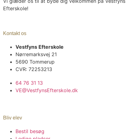
Vi glæder os til at byde dig velkommen på Vestfyns
Efterskole!
Kontakt os
Vestfyns Efterskole
Nørremarksvej 21
5690 Tommerup
CVR: 72253213
64 76 31 13
VE@VestfynsEfterskole.dk
Bliv elev
Bestil besøg
Ledige pladser